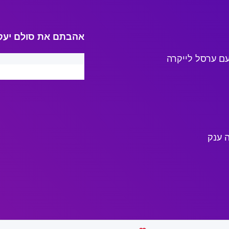
אהבתם את סולם יעק
ם ערסל לייקרה
 ענק