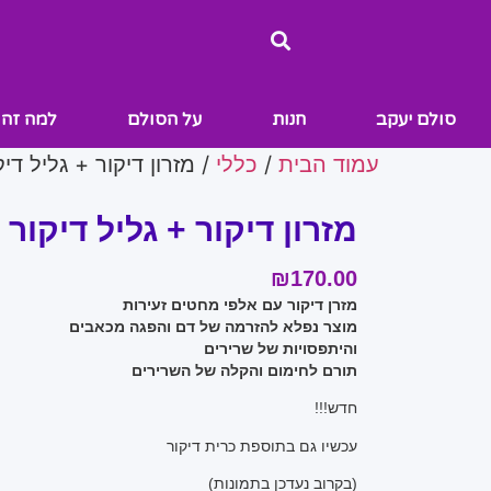
סולם יעקב
חנות
על הסולם
למה זה 
עמוד הבית
/
כללי
/ מזרון דיקור + גליל דיק
מזרון דיקור + גליל דיקור
₪
170.00
מזרן דיקור עם אלפי מחטים זעירות
מוצר נפלא להזרמה של דם והפגה מכאבים
והיתפסויות של שרירים
תורם לחימום והקלה של השרירים
חדש!!!
עכשיו גם בתוספת כרית דיקור
(בקרוב נעדכן בתמונות)