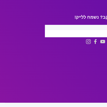
ב? נשמח ללייק!