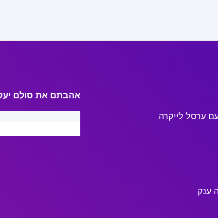
אהבתם את סולם יעק
ם ערסל לייקרה
 ענק