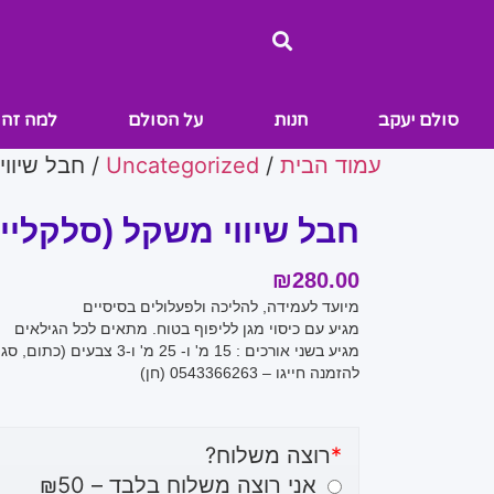
סולם יעקב
חנות
על הסולם
למה זה 
עמוד הבית
/
Uncategorized
/ חבל שיווי
חבל שיווי משקל (סלקליין
₪
280.00
מיועד לעמידה, להליכה ולפעלולים בסיסיים
מגיע עם כיסוי מגן לליפוף בטוח. מתאים לכל הגילאים
מגיע בשני אורכים : 15 מ' ו- 25 מ' ו-3 צבעים (כתום, סגול,ירוק)
להזמנה חייגו – 0543366263 (חן)
*
רוצה משלוח?
אני רוצה משלוח בלבד – ₪50