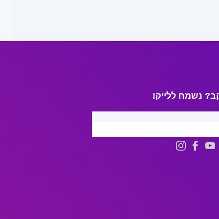
ב? נשמח ללייק!