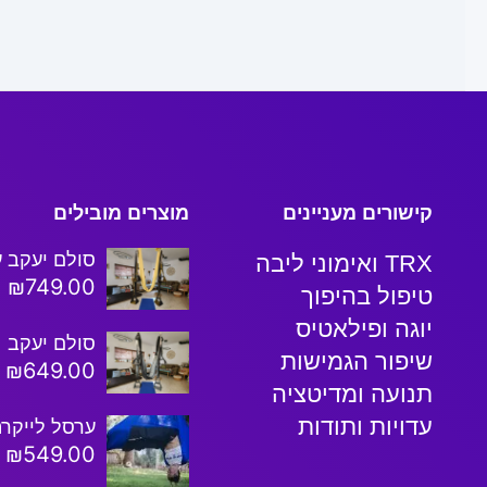
קישורים מעניינים
מוצרים מובילים
סולם יעקב ע
TRX ואימוני ליבה
₪
749.00
טיפול בהיפוך
יוגה ופילאטיס
סולם יעקב
שיפור הגמישות
₪
649.00
תנועה ומדיטציה
עדויות ותודות
ערסל לייקרה
₪
549.00